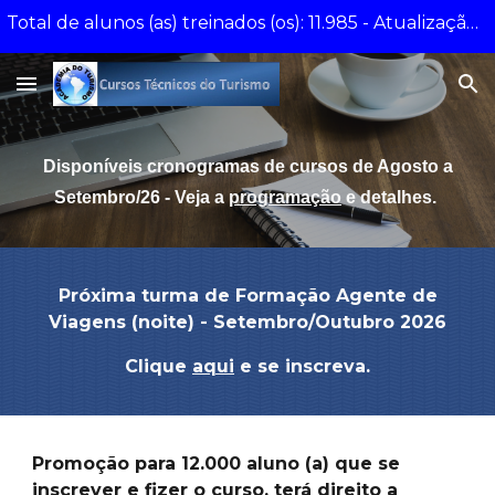
Total de alunos (as) treinados (os): 11.985 - Atualização - 30/07/2026
Skip to main content
Skip to navigation
Disponíveis cronogramas de cursos
de Agosto a
Setembro/26 -
Veja
a
programação
e detalhes.
Próxima turma de Formação Agente de
Viagens (noite) - Setembro/Outubro 2026
Clique
aqui
e se inscreva.
Promoção para 12.000 aluno (a) que se
inscrever e fizer o curso, terá direito a