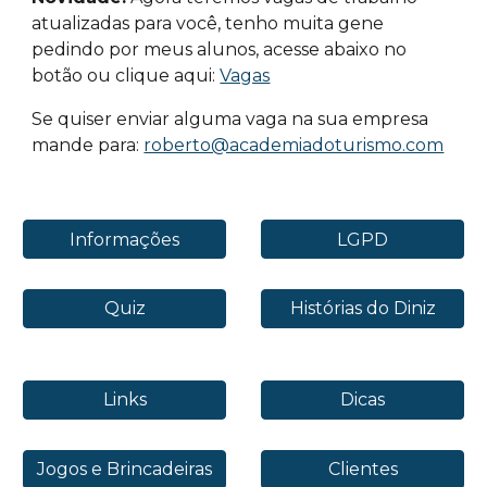
atualizadas para você, tenho muita gene
pedindo por meus alunos, acesse abaixo no
botão ou clique aqui:
Vagas
Se quiser enviar alguma vaga na sua empresa
mande para:
roberto@academiadoturismo.com
Informações
LGPD
Quiz
Histórias do Diniz
Links
Dicas
Jogos e Brincadeiras
Clientes