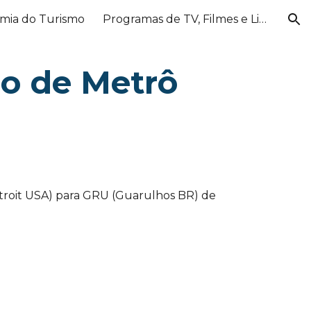
mia do Turismo
Programas de TV, Filmes e Links
ion
lo de Metrô
oit USA) para GRU (Guarulhos BR) de