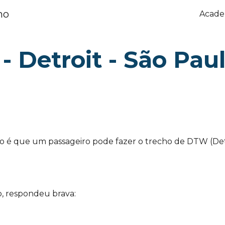
mo
Acade
ip to main content
Skip to navigat
 - Detroit - São Pau
 que um passageiro pode fazer o trecho de DTW (Detr
, respondeu brava: