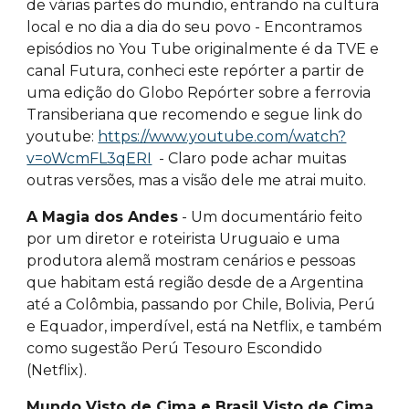
de várias partes do mundio, entrando na cultura
local e no dia a dia do seu povo - Encontramos
episódios no You Tube originalmente é da TVE e
canal Futura, conheci este repórter a partir de
uma edição do Globo Repórter sobre a ferrovia
Transiberiana que recomendo e segue link do
youtube:
https://www.youtube.com/watch?
v=oWcmFL3qERI
- Claro pode achar muitas
outras versões, mas a visão dele me atrai muito.
A Magia dos Andes
- Um documentário feito
por um diretor e roteirista Uruguaio e uma
produtora alemã mostram cenários e pessoas
que habitam está região desde de a Argentina
até a Colômbia, passando por Chile, Bolivia, Perú
e Equador, imperdível, está na Netflix, e também
como sugestão Perú Tesouro Escondido
(Netflix).
Mundo Visto de Cima e Brasil Visto de Cima