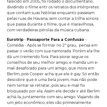
falecido em 2005, foi rodado o documentário,
dividindo o filme entr os retratos dos intérpretes
que contam suas histórias enquanto passeiam
pelas ruas de Havana, sem contar a trilha sonora
que passa durante o filme, que é maravilhosa,
com verdadeiras pérolas da música cubana.
Eurotrip
-
Passaporte Para a Confusão
-
Comédia - Após se formar no 2º grau, pensa em
passar o verão com sua namorada. Porém ela lhe
dá um tremendo fora. Para piorar segue os
conselhos de seu melhor amigo, e manda um e-
mail desaforado para um amigo, que mora em
Berlim, pois Cooper acha que ele é gay. Só então
descobre que é uma bela jovem, mas não pode
nem tentar se retratar, pois seu e-mail foi
bloqueado por ela. Assim ele decide ir até Berlim
achá-la, juntamente com seu amigo. Viajando de
um jeito econômico, eles vão primeiramente